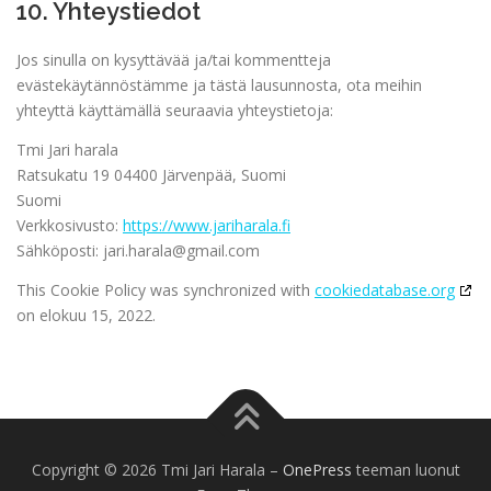
10. Yhteystiedot
Jos sinulla on kysyttävää ja/tai kommentteja
evästekäytännöstämme ja tästä lausunnosta, ota meihin
yhteyttä käyttämällä seuraavia yhteystietoja:
Tmi Jari harala
Ratsukatu 19 04400 Järvenpää, Suomi
Suomi
Verkkosivusto:
https://www.jariharala.fi
Sähköposti:
jari.harala@
gmail.com
This Cookie Policy was synchronized with
cookiedatabase.org
on elokuu 15, 2022.
Copyright © 2026 Tmi Jari Harala
–
OnePress
teeman luonut