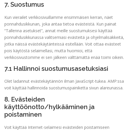
7. Suostumus
service
sekalaista
Kun vierailet verkkosivuillamme ensimmäisen kerran, näet
ponnahdusikkunan, joka antaa tietoa evästeistä. Kun painat
“Tallenna asetukset”, annat meille suostumuksesi käyttää
ponnahdusikkunassa valitsemiasi evästeitä ja ohjelmalisäkkeitä,
jotka näissä evästekäytänteissä esitellään. Voit ottaa evästeet
pois käytöstä selaimellasi, mutta huomioi, että
verkkosivustomme ei sen jälkeen välttämättä enää toimi oikein.
7.1 Hallinnoi suostumusasetuksiasi
Olet ladannut evästekäytännön ilman JavaScript-tukea. AMP:ssa
voit käyttää hallinnoida suostumuspainiketta sivun alareunassa.
8. Evästeiden
käyttöönotto/hylkääminen ja
poistaminen
Voit käyttää Internet-selaimesi evästeiden poistamiseen