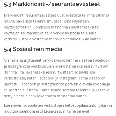
5.3 Markkinointi-/seurantaevästeet
Markkinointi-/seurantaevästeet ovat evästeitä tai mitä tahansa
muuta paikallista tallennusmuotoa, joita käytetään
käyttäjäprofiilien luomiseen mainonnan näyttämiseksi tai
käyttäjän seuraamiseksi tällä verkkosivustolla tai useilla
verkkosivustoilla vastaavia markkinointitarkoituksia varten.
5.4 Sosiaalinen media
Olemme sisällyttäneet verkkosivustollamme sisältöä Facebook
ja Instagram:ltä verkkosivujen mainostamiseksi (esim. ”tykkää”,
”kiinnitä”) tai jakamiseksi (esim. ”twiittaa”) sosiaalisissa
verkostoissa, kuten Facebook ja Instagram. Tämä sisältö on
upotettu Facebook ja Instagram:stä peräisin olevalla koodilla ja
se asettaa evästeitä. Tämä sisältö saattaa tallentaa ja käsitellä
tiettyjä tietoja henkilökohtaista mainontaa varten.
Lue näiden sosiaalisten verkostojen tietosuojalausunto (joka voi
muuttua säännöllisesti) lukeaksesi, mitä he tekevät