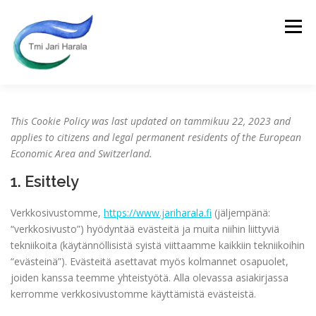
Siirry
sisältöön
Valikko
ETUSIVU
This Cookie Policy was last updated on tammikuu 22, 2023 and
applies to citizens and legal permanent residents of the European
Economic Area and Switzerland.
ENDURO JA CROSS-COUNTRY AJOVALMENNUS
1. Esittely
Verkkosivustomme,
https://www.jariharala.fi
(jäljempänä:
PALVELUT
ENDUROSAFARIT
JARI
“verkkosivusto”) hyödyntää evästeitä ja muita niihin liittyviä
tekniikoita (käytännöllisistä syistä viittaamme kaikkiin tekniikoihin
“evästeinä”). Evästeitä asettavat myös kolmannet osapuolet,
KUSKIEN PALAUTTEITA
KUVIA
OTA YHTEYTTÄ
joiden kanssa teemme yhteistyötä. Alla olevassa asiakirjassa
kerromme verkkosivustomme käyttämistä evästeistä.