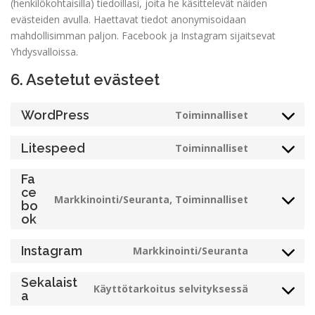
(henkilökohtaisilla) tiedoillasi, joita he käsittelevät näiden
evästeiden avulla. Haettavat tiedot anonymisoidaan
mahdollisimman paljon. Facebook ja Instagram sijaitsevat
Yhdysvalloissa.
6. Asetetut evästeet
WordPress
Toiminnalliset
Consent
to
Litespeed
Toiminnalliset
service
Consent
wordpress
to
Fa
service
ce
Markkinointi/Seuranta, Toiminnalliset
litespeed
Consent
bo
ok
to
service
Instagram
Markkinointi/Seuranta
facebook
Consent
to
Sekalaist
service
Käyttötarkoitus selvityksessä
Consent
a
instagram
to