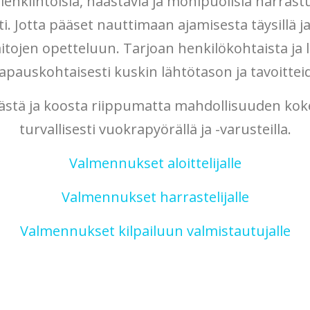
lenkiintoisia, haastavia ja monipuolisia harrast
sti. Jotta pääset nauttimaan ajamisesta täysillä ja
taitojen opetteluun. Tarjoan henkilökohtaista ja
apauskohtaisesti kuskin lähtötason ja tavoitte
ästä ja koosta riippumatta mahdollisuuden kokei
turvallisesti vuokrapyörällä ja -varusteilla.
Valmennukset aloittelijalle
Valmennukset harrastelijalle
Valmennukset kilpailuun valmistautujalle