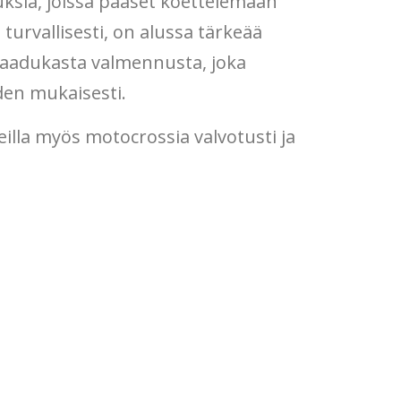
uksia, joissa pääset koettelemaan
 turvallisesti, on alussa tärkeää
 laadukasta valmennusta, joka
iden mukaisesti.
lla myös motocrossia valvotusti ja