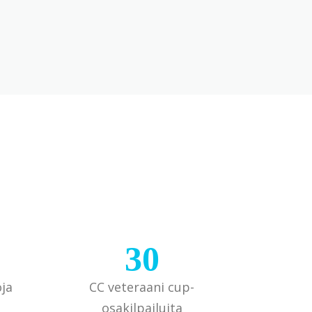
30
ja
CC veteraani cup-
osakilpailuita