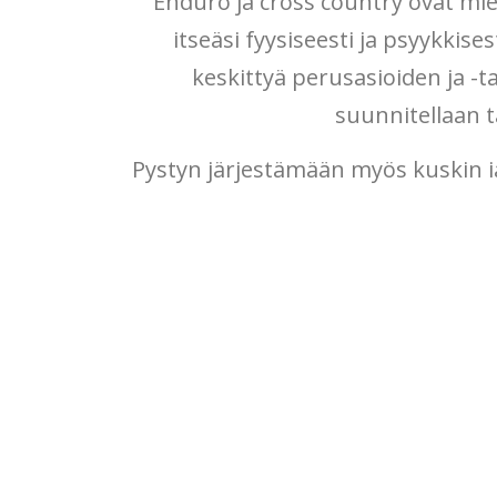
Enduro ja cross country ovat mie
itseäsi fyysiseesti ja psyykkise
keskittyä perusasioiden ja -
suunnitellaan t
Pystyn järjestämään myös kuskin i