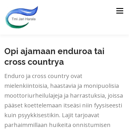
Siirry
sisältöön
Valikko
ETUSIVU
Opi ajamaan enduroa tai
cross countrya
ENDURO JA CROSS-COUNTRY AJOVALMENNUS
Enduro ja cross country ovat
mielenkiintoisia, haastavia ja monipuolisia
PALVELUT
ENDUROSAFARIT
JARI
moottoriurheilulajeja ja harrastuksia, joissa
pääset koettelemaan itseäsi niin fyysiseesti
KUSKIEN PALAUTTEITA
KUVIA
OTA YHTEYTTÄ
kuin psyykkisestikin. Lajit tarjoavat
parhaimmillaan huikeita onnistumisen