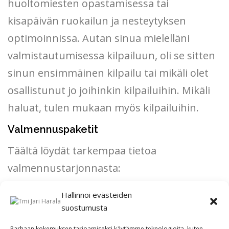
huoltomiesten opastamisessa tai
kisapäivän ruokailun ja nesteytyksen
optimoinnissa. Autan sinua mielelläni
valmistautumisessa kilpailuun, oli se sitten
sinun ensimmäinen kilpailu tai mikäli olet
osallistunut jo joihinkin kilpailuihin. Mikäli
haluat, tulen mukaan myös kilpailuihin.
Valmennuspaketit
Täältä löydät tarkempaa tietoa
valmennustarjonnasta:
Aloittelijat
Hallinnoi evästeiden
suostumusta
Jo hetken aikaa harrastaneet
Parhaan kokemuksen tarjoamiseksi käytämme teknologioita, kuten