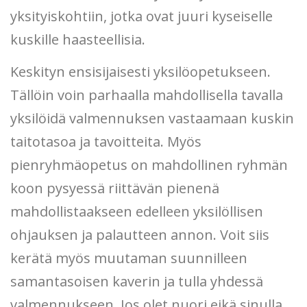
yksityiskohtiin, jotka ovat juuri kyseiselle
kuskille haasteellisia.
Keskityn ensisijaisesti yksilöopetukseen.
Tällöin voin parhaalla mahdollisella tavalla
yksilöidä valmennuksen vastaamaan kuskin
taitotasoa ja tavoitteita. Myös
pienryhmäopetus on mahdollinen ryhmän
koon pysyessä riittävän pienenä
mahdollistaakseen edelleen yksilöllisen
ohjauksen ja palautteen annon. Voit siis
kerätä myös muutaman suunnilleen
samantasoisen kaverin ja tulla yhdessä
valmennukseen. Jos olet nuori eikä sinulla